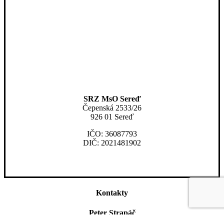
SRZ MsO Sereď
Čepenská 2533/26
926 01 Sereď
IČO: 36087793
DIČ: 2021481902
Kontakty
Peter Strapáč
+421 948 597 157